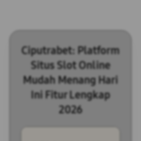
Ciputrabet: Platform
Situs Slot Online
Mudah Menang Hari
Ini Fitur Lengkap
2026