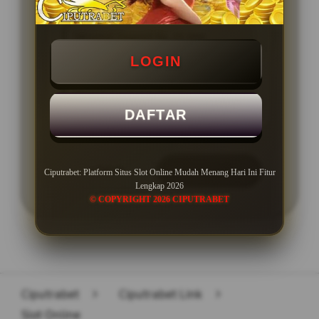
Bonus New Member Up To 100%
Minimal Deposit Rp. 25.000
LOGIN
Minimal Withdraw Rp 50.000
Fitur Pulsa Tanpa Potongan
DAFTAR
LOGIN
DAFTAR
Ciputrabet: Platform Situs Slot Online Mudah Menang Hari Ini Fitur
Lengkap 2026
© COPYRIGHT 2026 CIPUTRABET
Layer Popup Close
Ciputrabet
>
Ciputrabet Link
>
Slot Online