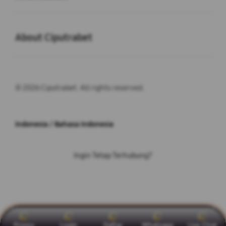
Buka
About Ciputrabet
© 2026 Ciputrabet. All rights reserved.
Indonesia / Bahasa Indonesia
Ingin Tetap Terhubung?
Privasi
Legal
Peta Situs
Promo
Login
Daftar
Whatsapp
Live Chat