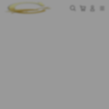
Skip
to
Cari
Troli
Login
Navigation
content