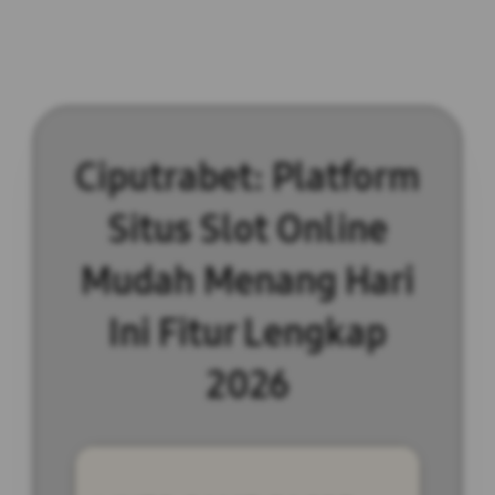
Ciputrabet: Platform
Situs Slot Online
Mudah Menang Hari
Ini Fitur Lengkap
2026